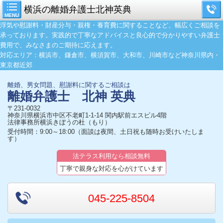
横浜の離婚弁護士北神英典
MENU
浮気や慰謝料・財産分与・親権・養育費に関することなど、幅広くご相談を
承っております。実践的で丁寧なアドバイスと良心的で分かりやすい弁護士
費用で、みなさまのご期待に応えます。
対応エリア：横浜市、鎌倉市、横須賀市、大和市、川崎市など神奈川県内・
東京都近郊
離婚、男女問題、慰謝料に関するご相談は
離婚弁護士
北神 英典
〒231-0032
神奈川県横浜市中区不老町1-1-14 関内駅前エスビル4階
法律事務所横浜きぼうの杜（もり）
受付時間：9:00～18:00（面談は夜間、土日祝も随時お受けいたしま
す）
法テラス利用なら相談無料
丁寧で親身な対応を心がけています
045-225-8504